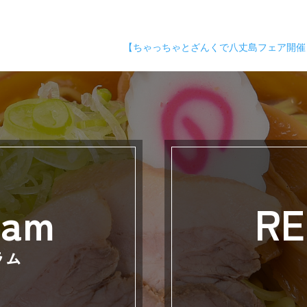
【ちゃっちゃとざんくで八丈島フェア開
ram
RE
ラム