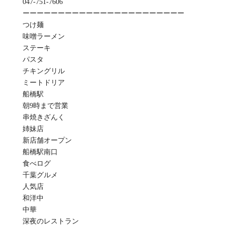
047-751-7606
ーーーーーーーーーーーーーーーーーーーーーーー
つけ麺
味噌ラーメン
ステーキ
パスタ
チキングリル
ミートドリア
船橋駅
朝9時まで営業
串焼きざんく
姉妹店
新店舗オープン
船橋駅南口
食べログ
千葉グルメ
人気店
和洋中
中華
深夜のレストラン