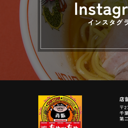
Instag
インスタグ
店
〒27
千葉
第