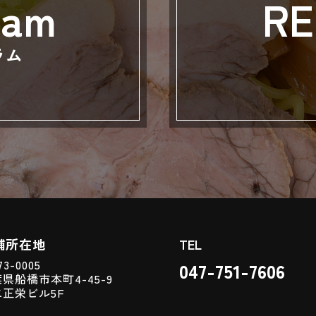
ram
RE
ラム
舗所在地
TEL
3-0005
047-751-7606
県船橋市本町4-45-9
二正栄ビル5F